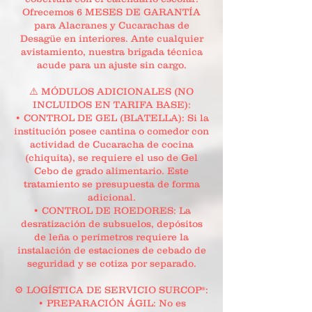
Ofrecemos 6 MESES DE GARANTÍA
para Alacranes y Cucarachas de
Desagüe en interiores. Ante cualquier
avistamiento, nuestra brigada técnica
acude para un ajuste sin cargo.
⚠️ MÓDULOS ADICIONALES (NO
INCLUIDOS EN TARIFA BASE):
• CONTROL DE GEL (BLATELLA): Si la
institución posee cantina o comedor con
actividad de Cucaracha de cocina
(chiquita), se requiere el uso de Gel
Cebo de grado alimentario. Este
tratamiento se presupuesta de forma
adicional.
• CONTROL DE ROEDORES: La
desratización de subsuelos, depósitos
de leña o perímetros requiere la
instalación de estaciones de cebado de
seguridad y se cotiza por separado.
⚙️ LOGÍSTICA DE SERVICIO SURCOP®:
• PREPARACIÓN ÁGIL: No es