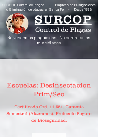
SURCOP Control de Plagas - Empresa de Fumigaciones
y Eliminación de plagas en Santa Fe - Desde 1996
SURCOP
Control de Plagas
No vendemos plaguicidas - No controlamos
murciélagos
Escuelas: Desinsectacion
Prim/Sec
Certificado Ord. 11.551. Garantía
Semestral (Alacranes). Protocolo Seguro
de Bioseguridad.
490.000