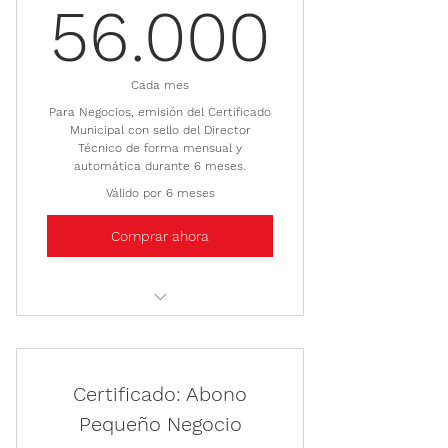
56.0
56.000
Cada mes
Para Negocios, emisión del Certificado
Municipal con sello del Director
Técnico de forma mensual y
automática durante 6 meses.
Válido por 6 meses
Comprar ahora
Certificado Municipal para
Negocios T1
Certificado: Abono
Pequeño Negocio