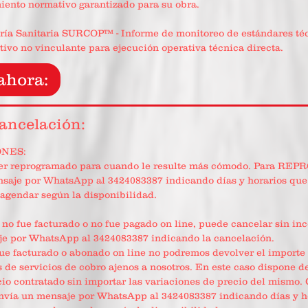
iento normativo garantizado para su obra.
ería Sanitaria SURCOP™ - Informe de monitoreo de estándares té
ahora:
cancelación:
NES:
 ser reprogramado para cuando le resulte más cómodo. Para 
nsaje por WhatsApp al 3424083387 indicando días y horarios que
agendar según la disponibilidad.
:
ún no fue facturado o no fue pagado on line, puede cancelar sin i
e por WhatsApp al 3424083387 indicando la cancelación.
a fue facturado o abonado on line no podremos devolver el importe
s de servicios de cobro ajenos a nosotros. En este caso dispone d
cio contratado sin importar las variaciones de precio del mismo.
nvía un mensaje por WhatsApp al 3424083387 indicando días y ho