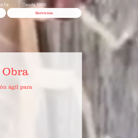
anta Fe - Desde 1996
Servicios:
e Obra
ón ágil para