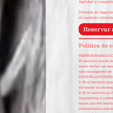
Agilidad y cumplim
División de Ingeni
Reservar 
Política de 
REPROGRAMACIO
El servicio puede
turno enviar un me
nos encargamos de 
CANCELACIONES
1- Si el servicio a
enviando un mensaj
2- Si el servicio y
impositivas y costo
hacer uso del servi
conveniencia nos e