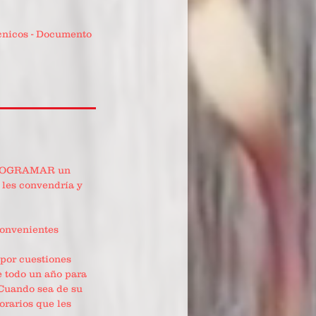
cnicos - Documento
REPROGRAMAR un
 les convendría y
nconvenientes
 por cuestiones
e todo un año para
 Cuando sea de su
rarios que les