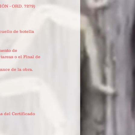
N - ORD. 7279)
uello de botella
mento de
tareas o el Final de
ance de la obra.
s del Certificado