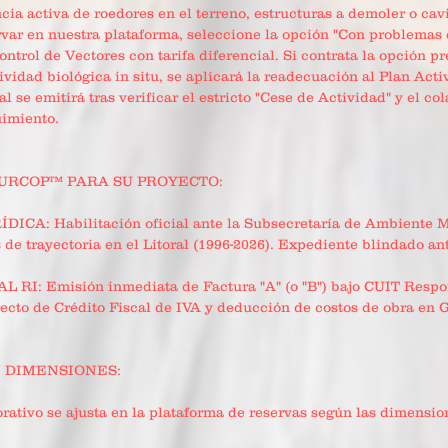
cia activa de roedores en el terreno, estructuras a demoler o cav
rvar en nuestra plataforma, seleccione la opción "Con problemas 
ontrol de Vectores con tarifa diferencial. Si contrata la opción p
ividad biológica in situ, se aplicará la readecuación al Plan Acti
al se emitirá tras verificar el estricto "Cese de Actividad" y el co
uimiento.
SURCOP™ PARA SU PROYECTO:
CA: Habilitación oficial ante la Subsecretaría de Ambiente M
 de trayectoria en el Litoral (1996-2026). Expediente blindado ant
RI: Emisión inmediata de Factura "A" (o "B") bajo CUIT Respo
ecto de Crédito Fiscal de IVA y deducción de costos de obra en 
N DIMENSIONES:
rativo se ajusta en la plataforma de reservas según las dimensio