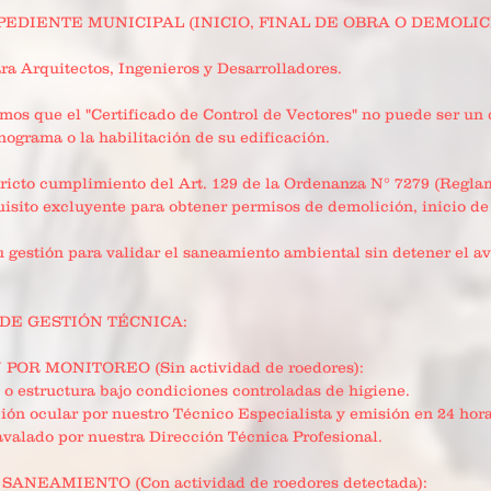
EDIENTE MUNICIPAL (INICIO, FINAL DE OBRA O DEMOLICIÓ
ra Arquitectos, Ingenieros y Desarrolladores.
 que el "Certificado de Control de Vectores" no puede ser un c
nograma o la habilitación de su edificación.
tricto cumplimiento del Art. 129 de la Ordenanza N° 7279 (Regla
uisito excluyente para obtener permisos de demolición, inicio de 
 gestión para validar el saneamiento ambiental sin detener el av
DE GESTIÓN TÉCNICA:
POR MONITOREO (Sin actividad de roedores):
 o estructura bajo condiciones controladas de higiene.
ión ocular por nuestro Técnico Especialista y emisión en 24 hora
 avalado por nuestra Dirección Técnica Profesional.
ANEAMIENTO (Con actividad de roedores detectada):