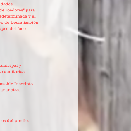
idades.
de roedores" para
redeterminada y el
vo de Desratización.
lapso del foco
unicipal y
e auditorías.
nsable Inscripto
Ganancias.
nes del predio.