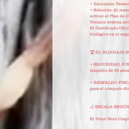
• Escenario: Presen
• Solución: Al rese
activar el Plan de C
Técnico detecta act
El Certificado Ofici
biológico en el seg
🏆 EL BLINDAJE 
• SEGURIDAD JURÍDI
respaldo de 30 años
• RESPALDO FISCAL 
para el cómputo dir
📐 ESCALA SEGÚ
El Valor Neto Corpo