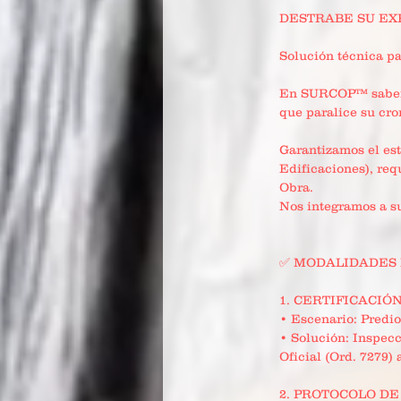
DESTRABE SU EXP
Solución técnica pa
En SURCOP™ sabemos
que paralice su cro
Garantizamos el es
Edificaciones), req
Obra.
Nos integramos a su
✅ MODALIDADES 
1. CERTIFICACIÓN 
• Escenario: Predio
• Solución: Inspecc
Oficial (Ord. 7279)
2. PROTOCOLO DE S